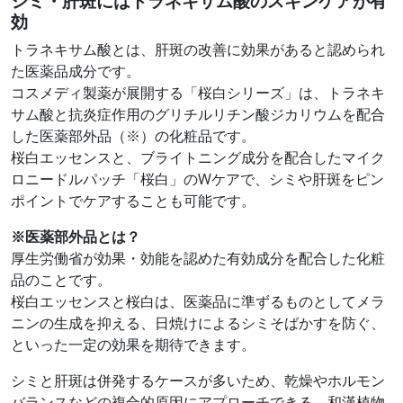
シミ・肝斑にはトラネキサム酸のスキンケアが有
効
トラネキサム酸とは、肝斑の改善に効果があると認められ
た医薬品成分です。
コスメディ製薬が展開する「桜白シリーズ」は、トラネキ
サム酸と抗炎症作用のグリチルリチン酸ジカリウムを配合
した医薬部外品（※）の化粧品です。
桜白エッセンスと、ブライトニング成分を配合したマイク
ロニードルパッチ「桜白」のWケアで、シミや肝斑をピン
ポイントでケアすることも可能です。
※医薬部外品とは？
厚生労働省が効果・効能を認めた有効成分を配合した化粧
品のことです。
桜白エッセンスと桜白は、医薬品に準ずるものとしてメラ
ニンの生成を抑える、日焼けによるシミそばかすを防ぐ、
といった一定の効果を期待できます。
シミと肝斑は併発するケースが多いため、乾燥やホルモン
バランスなどの複合的原因にアプローチできる、和漢植物