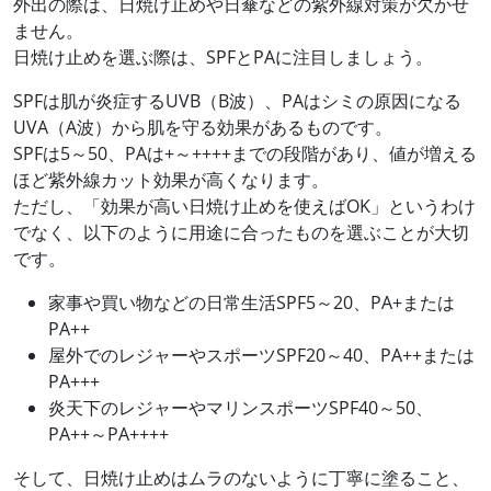
外出の際は、日焼け止めや日傘などの紫外線対策が欠かせ
ません。
日焼け止めを選ぶ際は、SPFとPAに注目しましょう。
SPFは肌が炎症するUVB（B波）、PAはシミの原因になる
UVA（A波）から肌を守る効果があるものです。
SPFは5～50、PAは+～++++までの段階があり、値が増える
ほど紫外線カット効果が高くなります。
ただし、「効果が高い日焼け止めを使えばOK」というわけ
でなく、以下のように用途に合ったものを選ぶことが大切
です。
家事や買い物などの日常生活
SPF5～20、PA+または
PA++
屋外でのレジャーやスポーツ
SPF20～40、PA++または
PA+++
炎天下のレジャーやマリンスポーツ
SPF40～50、
PA++～PA++++
そして、日焼け止めはムラのないように丁寧に塗ること、