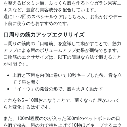
を整えるビタミン類、ふっくら唇を作るトウガラシ果実エ
キスなど、豊富な美容成分を配合しています。
週に1～2回のスペシャルケアはもちろん、お出かけやデー
ト前に使うのもおすすめのです。
口周りの筋力アップエクササイズ
口周りの筋肉の「口輪筋」を意識して動かすことで、筋力
アップによる唇のボリュームアップ効果が期待できます。
口輪筋のエクササイズは、以下の簡単な方法で鍛えること
が可能です。
上唇と下唇を内側に巻いて10秒キープした後、音を立
てて唇を開く
「イ・ウ」の発音の形で、唇を大きく動かす
これを各5～10回おこなうことで、薄くなった唇がふっく
らと変化するはずです。
また、100ml程度の水が入った500mlのペットボトルの口
を唇で挟み、唇の力で持ち上げて10秒ほどキープするエク