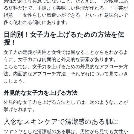
男性があまり得意ではないこと、たとえば、「冷蔵庫にあ
る材料だけで、手際よく美味しい料理が作れる」「手芸が
得意」「女性らしい気遣いができる」といった意味合いで
多く使われる傾向にあります。
目的別！女子力を上げるための方法を伝
授！
女子力の定義が男性と女性では異なることからもわかるよ
うに、女子力には内面的と外見的な要素があります。
こちらでは、女子力を上げるための外見的なアプローチ方
法、内面的なアプローチ方法、それぞれについて見ていき
ましょう。
外見的な女子力を上げる方法
外見的な女子力を上げる方法としては、次のようなことが
挙げられます。
入念なスキンケアで清潔感のある肌に
ツヤツヤとした清潔感のある肌は、男性から見ても女性か