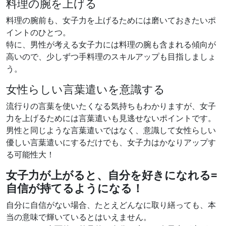
料理の腕を上げる
料理の腕前も、女子力を上げるためには磨いておきたいポ
イントのひとつ。
特に、男性が考える女子力には料理の腕も含まれる傾向が
高いので、少しずつ手料理のスキルアップも目指しましょ
う。
女性らしい言葉遣いを意識する
流行りの言葉を使いたくなる気持ちもわかりますが、女子
力を上げるためには言葉遣いも見逃せないポイントです。
男性と同じような言葉遣いではなく、意識して女性らしい
優しい言葉遣いにするだけでも、女子力はかなりアップす
る可能性大！
女子力が上がると、自分を好きになれる=
自信が持てるようになる！
自分に自信がない場合、たとえどんなに取り繕っても、本
当の意味で輝いているとはいえません。