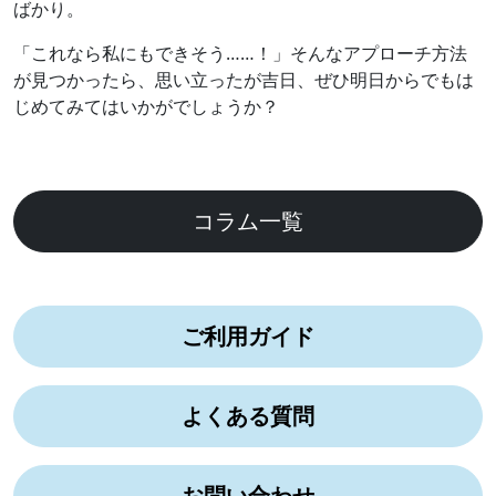
ばかり。
「これなら私にもできそう……！」そんなアプローチ方法
が見つかったら、思い立ったが吉日、ぜひ明日からでもは
じめてみてはいかがでしょうか？
コラム一覧
ご利用ガイド
よくある質問
お問い合わせ