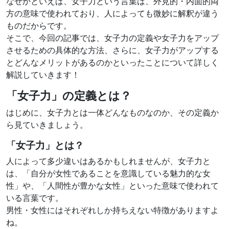
なぜかといえば、女子力という言葉は、外見的・内面的両
方の意味で使われており、人によっても微妙に解釈が違う
ものだからです。
そこで、今回の記事では、女子力の定義や女子力をアップ
させるための具体的な方法、さらに、女子力がアップする
とどんなメリットがあるのかといったことについて詳しく
解説していきます！
「女子力」の定義とは？
はじめに、女子力とは一体どんなものなのか、その定義か
ら見ていきましょう。
「女子力」とは？
人によって多少違いはあるかもしれませんが、女子力と
は、「自分が女性であることを意識している魅力的な女
性」や、「人間性が豊かな女性」といった意味で使われて
いる言葉です。
男性・女性にはそれぞれしか持ちえない特徴がありますよ
ね。