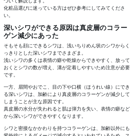
ついて解説します。
化粧品選びに迷っている方はぜひ参考にしてみてくださ
い。
深いシワができる原因は真皮層のコラー
ゲン減少にあった
そもそも顔にできるシワは、浅いちりめん状のシワからく
っきりとした深いシワまでさまざま。
浅いシワの多くは表情の癖や乾燥からできやすく、放って
おくとシワの数が増え、溝が定着しやすいため注意が必要
です。
一方、眉間やおでこ、目の下や口横（ほうれい線）にでき
る深いシワは、加齢により真皮層のコラーゲンが減少して
しまうことが主な原因です。
真皮層の水分が失われると肌は弾力を失い、表情の癖など
から深いシワができやすくなります。
シワと密接なかかわりを持つコラーゲンは、加齢以外にも
紫外線によるダメージで減少するといわれているため、ス