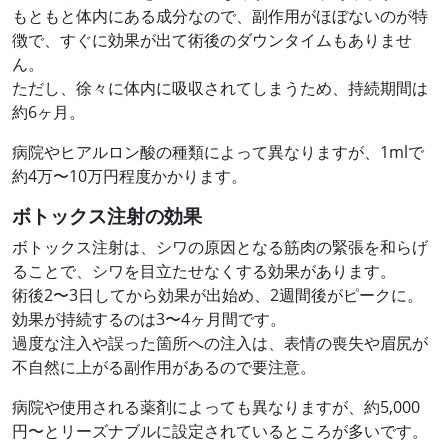
もともと体内にある成分なので、副作用がほぼないのが特
徴で、すぐに効果が出て術後のダウンタイムもありませ
ん。
ただし、徐々に体内に吸収されてしまうため、持続期間は
約6ヶ月。
病院やヒアルロン酸の種類によって異なりますが、1mlで
約4万〜10万円程度かかります。
ボトックス注射の効果
ボトックス注射は、シワの原因となる筋肉の緊張を和らげ
ることで、シワを目立たせなくする効果があります。
術後2〜3日してから効果が出始め、2週間後がピークに。
効果が持続するのは3〜4ヶ月間です。
過度な注入や誤った箇所への注入は、表情の喪失や眉尻が
不自然に上がる副作用があるので要注意。
病院や使用される薬剤によっても異なりますが、約5,000
円〜とリーズナブルに設定されているところが多いです。